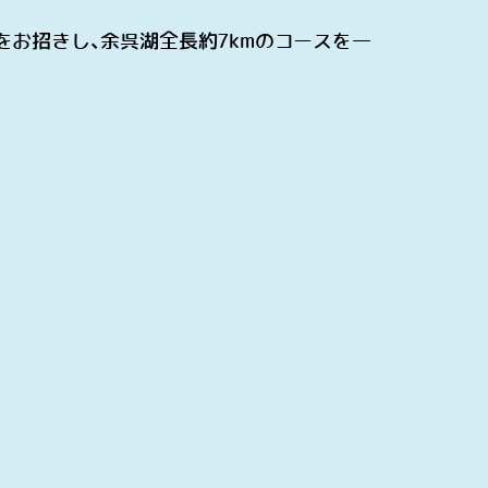
をお招きし、余呉湖全長約
7km
のコースを一