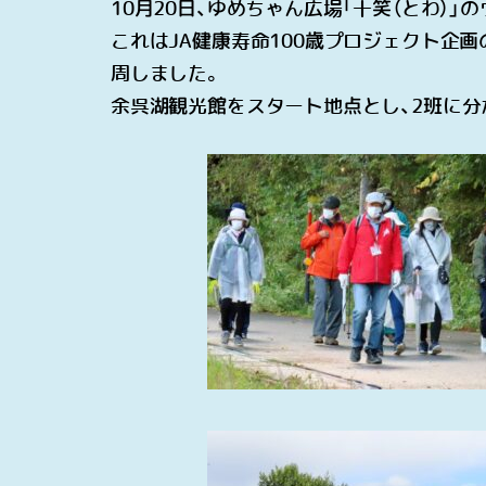
10
月
20
日、ゆめちゃん広場「十笑（とわ）」
これは
JA
健康寿命
100
歳プロジェクト企画
周しました。
余呉湖観光館をスタート地点とし、
2
班に分